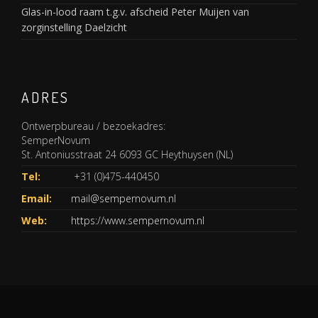
Glas-in-lood raam t.g.v. afscheid Peter Muijen van
zorginstelling Daelzicht
ADRES
Ontwerpbureau / bezoekadres:
SemperNovum
St. Antoniusstraat 24 6093 GC Heythuysen (NL)
Tel:
+31 (0)475-440450
Email:
mail@sempernovum.nl
Web:
https://www.sempernovum.nl