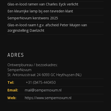
Glas-in-lood ramen van Charles Eyck verlicht
Een kleurrijke lamp bij een tevreden klant
SemperNovum kerstwens 2025
Glas-in-lood raam t.g.v. afscheid Peter Muijen van
zorginstelling Daelzicht
ADRES
Ontwerpbureau / bezoekadres:
SemperNovum
St. Antoniusstraat 24 6093 GC Heythuysen (NL)
Tel:
+31 (0)475-440450
Email:
mail@sempernovum.nl
Web:
https://www.sempernovum.nl